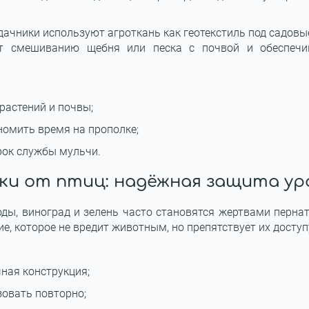
дачники используют агроткань как геотекстиль под садовы
ет смешиванию щебня или песка с почвой и обеспечив
растений и почвы;
номить время на прополке;
рок службы мульчи.
ки от птиц: надёжная защита ур
оды, виноград и зелень часто становятся жертвами перна
, которое не вредит животным, но препятствует их доступ
чная конструкция;
овать повторно;