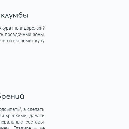
 клумбы
аккуратные дорожки?
ть посадочные зоны,
чно и экономит кучу
брений
дсыпать", а сделать
и крепкими, давать
неральные составы,
ием. Главное — не