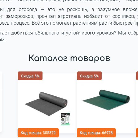
ы для огорода — это не роскошь, а разумное вложен
т заморозков, прочная агроткань избавит от сорняков, 
есь процесс. Всё это помогает растениям расти быстрее, к
гает добиться обильного и устойчивого урожая? Мы соб
ом.
Каталог товаров
Скидка 5%
Скидка 5%
Код товара:
305372
Код товара:
66978