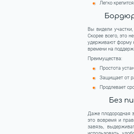
Легко крепится
Бордюр
Вы видели участки,
Скорее всего, это н
удерживают форму к
времени на поддерж
Преимущества:
Простота устан
Защищает от р
Продлевает ср
Без п
Даже плодородная зе
это вовремя и пра
завязь, выдержива
использовать удо