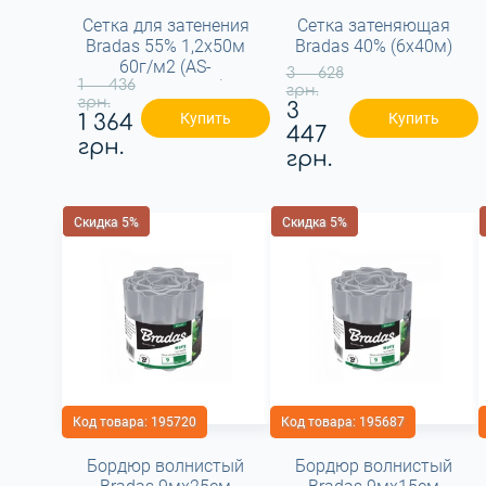
Сетка для затенения
Сетка затеняющая
Bradas 55% 1,2х50м
Bradas 40% (6x40м)
60г/м2 (AS-
3 628
1 436
CO6012050GY)
грн.
грн.
3
Купить
Купить
1 364
447
грн.
грн.
Скидка 5%
Скидка 5%
Код товара:
195720
Код товара:
195687
Бордюр волнистый
Бордюр волнистый