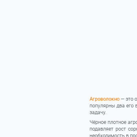
Агроволокно
— это 
популярны два его 
задачу.
Чёрное плотное агр
подавляет рост сор
необходимость в про