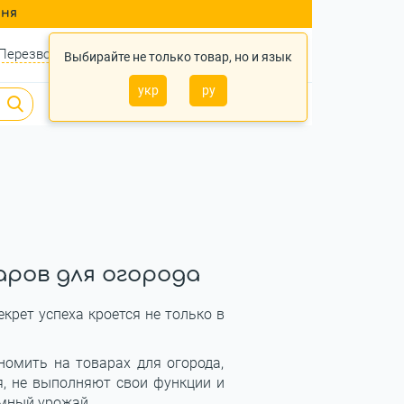
ння
Перезвонить?
Войти
Укр
Ру
Выбирайте не только товар, но и язык
укр
ру
0
0
0 грн.
аров для огорода
крет успеха кроется не только в
омить на товарах для огорода,
я, не выполняют свои функции и
омный урожай.