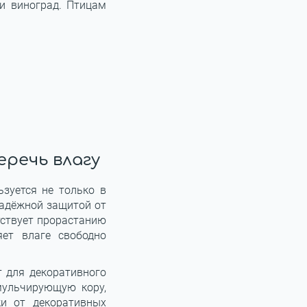
и виноград. Птицам
еречь влагу
зуется не только в
надёжной защитой от
ятствует прорастанию
яет влаге свободно
т для декоративного
мульчирующую кору,
ки от декоративных