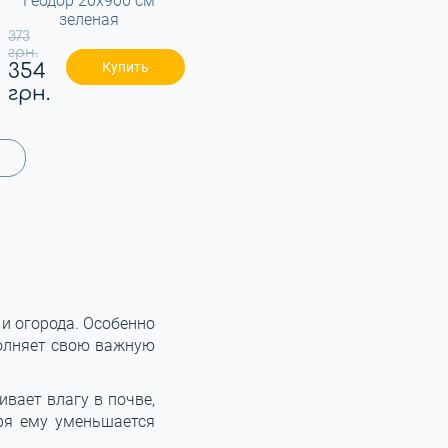
Геодор 20x900 см
зеленая
373
грн.
Купить
354
грн.
и огорода. Особенно
полняет свою важную
вает влагу в почве,
аря ему уменьшается