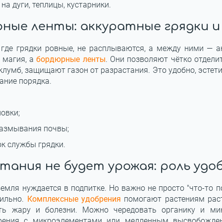
 на дуги, теплицы, кустарники.
ные ленты: аккуратные грядки и
 где грядки ровные, не расплываются, а между ними — 
е магия, а
бордюрные ленты
. Они позволяют чётко отдели
лумб, защищают газон от разрастания. Это удобно, эстети
ание порядка.
овки;
азмывания почвы;
ок службы грядки.
итания не будет урожая: роль удо
мля нуждается в подпитке. Но важно не просто "что-то по
вильно.
Комплексные удобрения
помогают растениям раст
ть жару и болезни. Можно чередовать органику и ми
брения с микроэлементами или медленным высвобожден