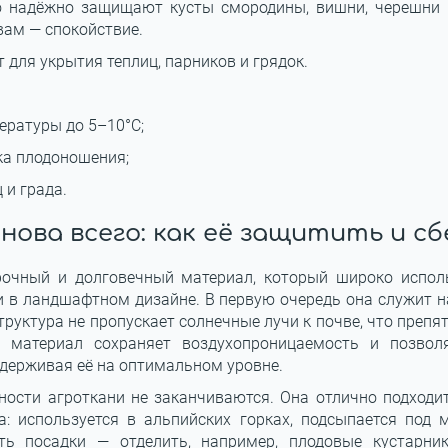
о надёжно защищают кусты смородины, вишни, черешни 
 вам — спокойствие.
 для укрытия теплиц, парников и грядок.
ературы до 5–10°C;
ка плодоношения;
 и града.
нова всего: как её защитить и сб
очный и долговечный материал, который широко исполь
 и в ландшафтном дизайне. В первую очередь она служит 
труктура не пропускает солнечные лучи к почве, что преп
 материал сохраняет воздухопроницаемость и позвол
удерживая её на оптимальном уровне.
ости агроткани не заканчиваются. Она отлично подходи
а: используется в альпийских горках, подсыпается под 
ть посадки — отделить, например, плодовые кустарни