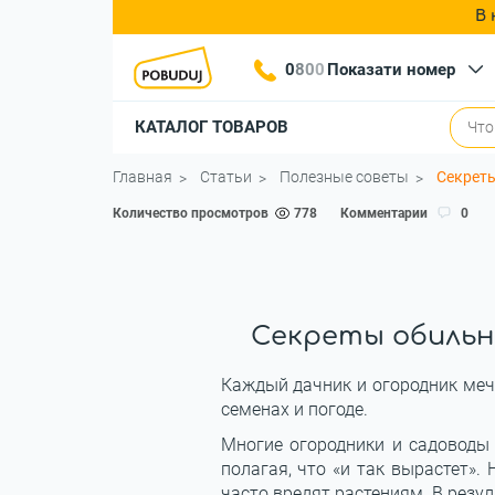
В 
0
8
0
0
Показати номер
КАТАЛОГ ТОВАРОВ
Главная
Статьи
Полезные советы
Секрет
Количество просмотров
778
Комментарии
0
Секреты обильно
Каждый дачник и огородник мечт
семенах и погоде.
Многие огородники и садоводы
полагая, что «и так вырастет»
часто вредят растениям. В резул