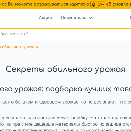
нас Ви можете розрахуватися карткою
єВідновле
Акции
Покупателю
ы обильного урожая
Секреты обильного урожая
го урожая: подборка лучших тов
ает о богатом и здоровом урожае, но не все знают, что се
 совершают распространённую ошибку — стараются сэкон
. Но на практике дешёвые материалы быстро изнашиваютс
ьтате — потерянное время, усилия и, самое обидное, — скр