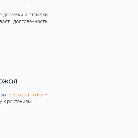
е дорожки и отсыпки
ает долговечность
ожая
тых.
Сетка от птиц
—
у к растениям.