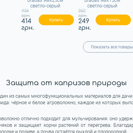
Bradas 9мx25см
Bradas 9мх15см
светло-серый
светло-серый
436
(OBFLGY 0925)
262
(OBFLGY 0915)
грн.
грн.
Купить
Купить
414
249
грн.
грн.
Показать все товары
Защита от капризов природы
один из самых многофункциональных материалов для дачи 
вида: чёрное и белое агроволокно, каждое из которых вы
оволокно отлично подходит для мульчирования: оно удержи
няков и защищает корни растений от перегрева. Благод
полке и поливе, а почва остаётся рыхлой и плодородной.