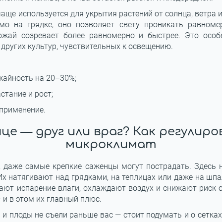
аще используется для укрытия растений от солнца, ветра 
ямо на грядке, оно позволяет свету проникать равномер
ожай созревает более равномерно и быстрее. Это особ
 других культур, чувствительных к освещению.
айность на 20–30%;
стание и рост;
применение.
це — друг или враг? Как регулир
микроклимат
, даже самые крепкие саженцы могут пострадать. Здесь
 Их натягивают над грядками, на теплицах или даже на шп
ают испарение влаги, охлаждают воздух и снижают риск о
 и в этом их главный плюс.
и плоды не съели раньше вас — стоит подумать и о сетках 