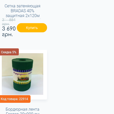
Сетка затеняющая
BRADAS 40%
защитная 2x120м
3 884
(AS-CO38200120GR)
грн.
Купить
3 690
грн.
Скидка 5%
Код товара:
22914
Бордюрная лента